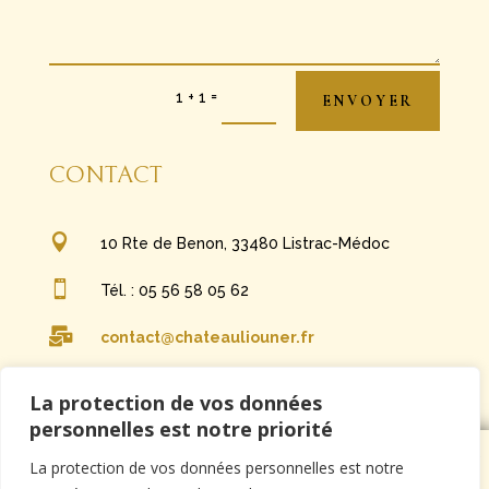
=
1 + 1
ENVOYER
CONTACT

10 Rte de Benon, 33480 Listrac-Médoc

Tél. : 05 56 58 05 62

contact@chateauliouner.fr

Siret : 33189061600013
La protection de vos données
personnelles est notre priorité
la vente d’alcool est strictement interdite aux mineurs , l’abus d’alcool est
La protection de vos données personnelles est notre
dangereux pour la santé , A consommer avec modération